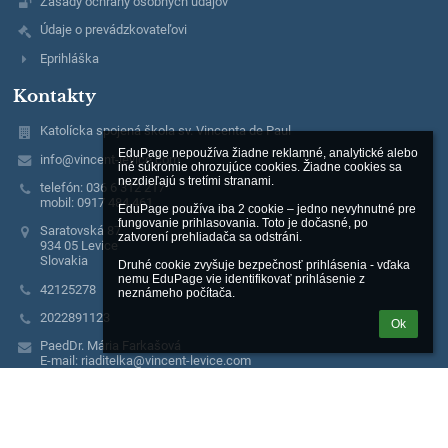
Zásady ochrany osobných údajov
Údaje o prevádzkovateľovi
Eprihláška
Kontakty
Katolícka spojená škola sv. Vincenta de Paul
EduPage nepoužíva žiadne reklamné, analytické alebo 
info@vincent-levice.com
iné súkromie ohrozujúce cookies. Žiadne cookies sa 
nezdieľajú s tretími stranami.

telefón: 036 6 312 217
mobil: 0917 484 461
EduPage používa iba 2 cookie – jedno nevyhnutné pre 
fungovanie prihlasovania. Toto je dočasné, po 
Saratovská 87
zatvorení prehliadača sa odstráni.

934 05 Levice
Slovakia
Druhé cookie zvyšuje bezpečnosť prihlásenia - vďaka 
nemu EduPage vie identifikovať prihlásenie z 
42125278
neznámeho počítača.
2022891123
Ok
PaedDr. Mária Farkašová
E-mail: riaditelka@vincent-levice.com
Mobil: 0917 484 461
E-mail: jedalen@vincent-levice.com
Mobil: 0904 624 428
E-mail: admin@vincent-levice.com