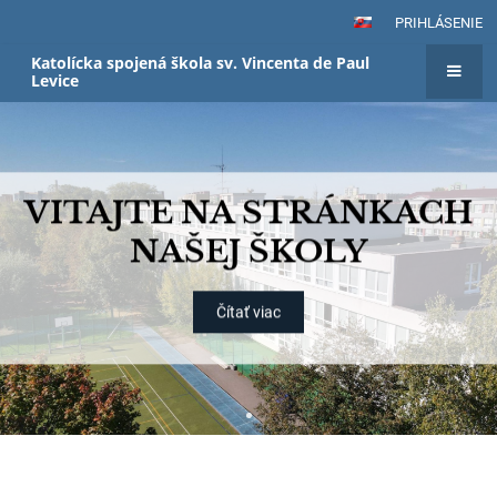
PRIHLÁSENIE
Katolícka spojená škola sv. Vincenta de Paul
Levice
Hlavná
stránka
VITAJTE NA STRÁNKACH
NAŠEJ ŠKOLY
Čítať viac