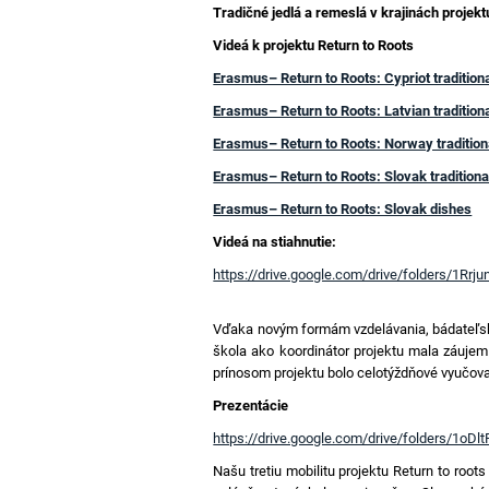
Tradičné jedlá a remeslá v krajinách projekt
Videá k projektu Return to Roots
Erasmus– Return to Roots: Cypriot traditiona
Erasmus– Return to Roots: Latvian traditiona
Erasmus– Return to Roots: Norway tradition
Erasmus– Return to Roots: Slovak traditiona
Erasmus– Return to Roots: Slovak dishes
Videá na stiahnutie:
https://drive.google.com/drive/folders/
Vďaka novým formám vzdelávania, bádateľske
škola ako koordinátor projektu mala záujem
prínosom projektu bolo celotýždňové vyučova
Prezentácie
https://drive.google.com/drive/folders/1
Našu tretiu mobilitu projektu Return to roo