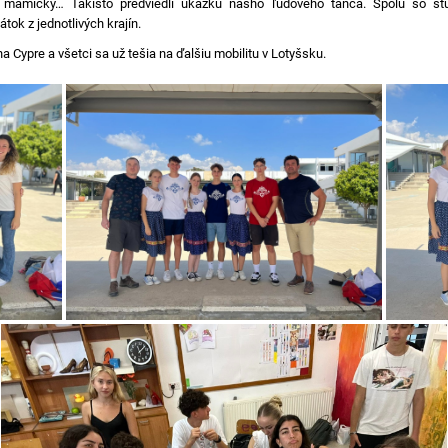
 mamičky… Takisto predviedli ukážku nášho ľudového tanca. Spolu so štud
tok z jednotlivých krajín.
Cypre a všetci sa už tešia na ďalšiu mobilitu v Lotyšsku.