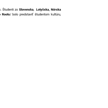
s. Študenti zo
Slovenska
,
Lotyšska, Nórska
o Roots
/ bolo predstaviť študentom kultúru,