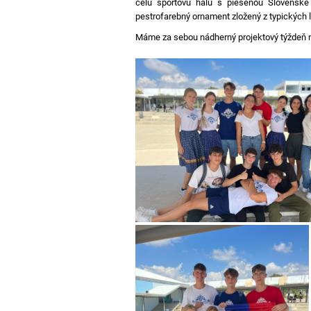
celú športovú halu s pieseňou Slovenské
pestrofarebný ornament zložený z typických lá
Máme za sebou nádherný projektový týždeň na 