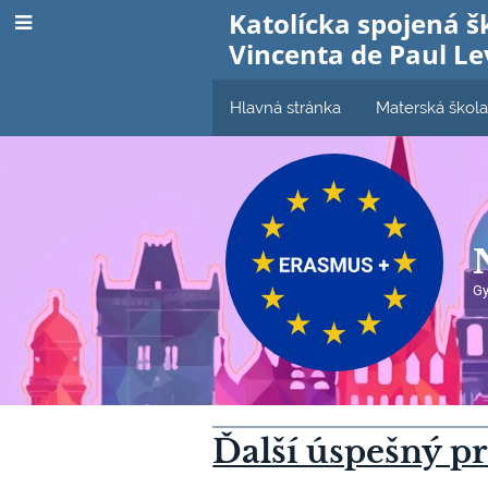
Katolícka spojená š
Vincenta de Paul Le
Hlavná stránka
Materská škol
G
Ďalší úspešný p