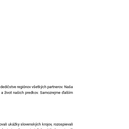
dedičstve regiónov všetkých partnerov. Naša
ť a život našich predkov. Samozrejme ďalším
vali ukážky slovenských krojov, rozospievali