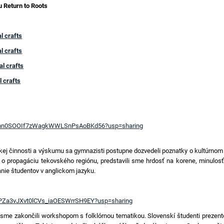
u Return to Roots
l crafts
l crafts
al crafts
l crafts
1Rrjunn0SOOIf7zWagkWWLSnPsAoBKd56?usp=sharing
j činnosti a výskumu sa gymnazisti postupne dozvedeli poznatky o kultúrnom 
 o propagáciu tekovského regiónu, predstavili sme hrdosť na korene, minulos
nie študentov v anglickom jazyku.
oDltPZa3vJXvt0lCVs_iaOESWrrSH9EY?usp=sharing
ts sme zakončili workshopom s folklórnou tematikou. Slovenskí študenti prezento