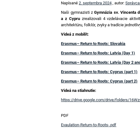
Napísané
2. septembra 2024
, autor:
Správca
Naši gymnazisti z
Gymnázia sv. Vincenta d
a z Cypru
zrealizovali 4 vzdelávacie aktiv
architektúru, folklór, zvyky a tradície jednotli
Videá z mobilít:
Erasmus– Return to Roots: Slovakia
Erasmus– Return to Roots: Latvia (Day 1)
Erasmus– Return to Roots: Latvia (Day 2 an
Erasmus– Return to Roots: Cyprus (part 1)
Erasmus– Return to Roots: Cyprus (part 2)
Videá na stiahnutie:
https://drive.google.com/drive/folders/1
PDF
Evaulation-Return-to-Roots-.pdf