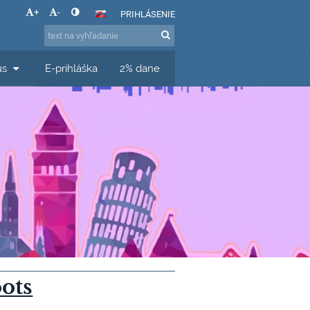
+
-
PRIHLÁSENIE
us
E-prihláška
2% dane
ots