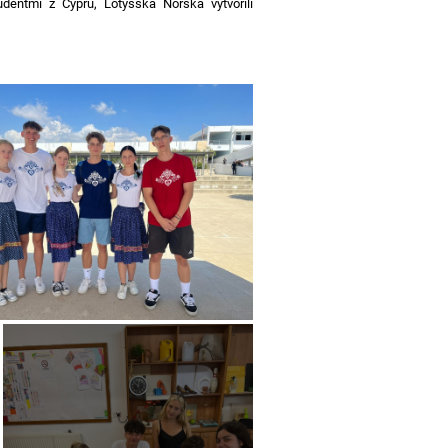
entmi z Cypru, Lotyšska Nórska vytvorili