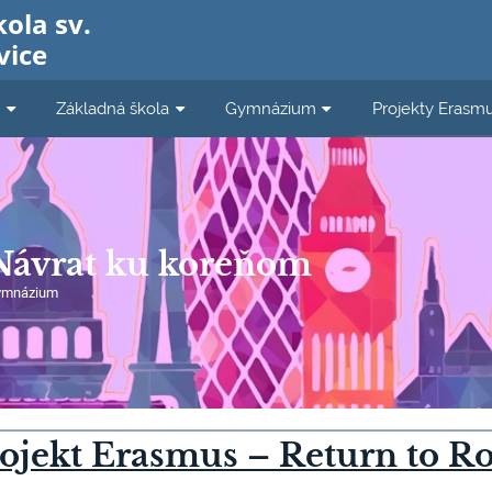
kola sv.
vice
a
Základná škola
Gymnázium
Projekty Erasm
Návrat ku koreňom
ymnázium
rojekt Erasmus – Return to Ro