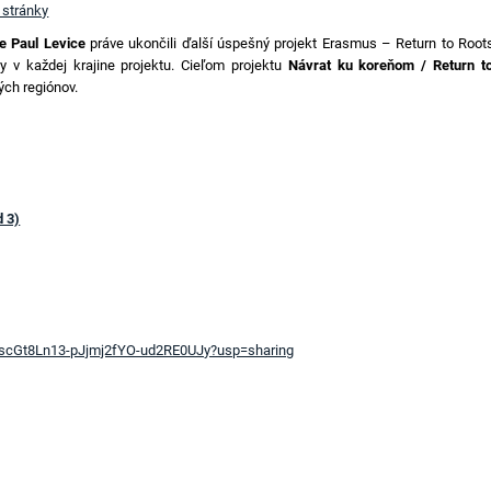
 stránky
e Paul Levice
práve ukončili ďalší úspešný projekt Erasmus – Return to Root
ity v každej krajine projektu. Cieľom projektu
Návrat ku koreňom / Return t
vých regiónov.
d 3)
6WzscGt8Ln13-pJjmj2fYO-ud2RE0UJy?usp=sharing