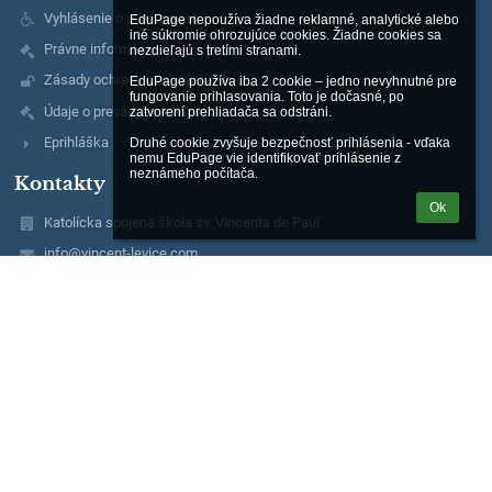
Vyhlásenie o prístupnosti
EduPage nepoužíva žiadne reklamné, analytické alebo 
iné súkromie ohrozujúce cookies. Žiadne cookies sa 
Právne informácie
nezdieľajú s tretími stranami.

Zásady ochrany osobných údajov
EduPage používa iba 2 cookie – jedno nevyhnutné pre 
fungovanie prihlasovania. Toto je dočasné, po 
Údaje o prevádzkovateľovi
zatvorení prehliadača sa odstráni.

Eprihláška
Druhé cookie zvyšuje bezpečnosť prihlásenia - vďaka 
nemu EduPage vie identifikovať prihlásenie z 
neznámeho počítača.
Kontakty
Ok
Katolícka spojená škola sv. Vincenta de Paul
info@vincent-levice.com
telefón: 036 6 312 217
mobil: 0917 484 461
Saratovská 87
934 05 Levice
Slovakia
42125278
2022891123
PaedDr. Mária Farkašová
E-mail: riaditelka@vincent-levice.com
Mobil: 0917 484 461