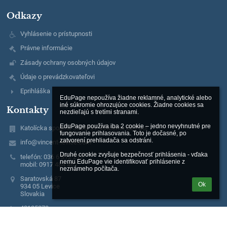
Odkazy
Vyhlásenie o prístupnosti
Právne informácie
Zásady ochrany osobných údajov
Údaje o prevádzkovateľovi
Eprihláška
EduPage nepoužíva žiadne reklamné, analytické alebo 
iné súkromie ohrozujúce cookies. Žiadne cookies sa 
Kontakty
nezdieľajú s tretími stranami.

EduPage používa iba 2 cookie – jedno nevyhnutné pre 
Katolícka spojená škola sv. Vincenta de Paul
fungovanie prihlasovania. Toto je dočasné, po 
zatvorení prehliadača sa odstráni.

info@vincent-levice.com
Druhé cookie zvyšuje bezpečnosť prihlásenia - vďaka 
telefón: 036 6 312 217
nemu EduPage vie identifikovať prihlásenie z 
mobil: 0917 484 461
neznámeho počítača.
Saratovská 87
Ok
934 05 Levice
Slovakia
42125278
2022891123