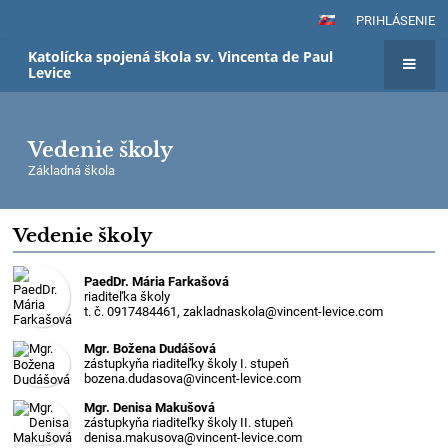
PRIHLÁSENIE
Katolícka spojená škola sv. Vincenta de Paul
Levice
Vedenie školy
Základná škola
Vedenie školy
PaedDr. Mária Farkašová
riaditeľka školy
t. č. 0917484461, zakladnaskola@vincent-levice.com
Mgr. Božena Dudášová
zástupkyňa riaditeľky školy I. stupeň
bozena.dudasova@vincent-levice.com
Mgr. Denisa Makušová
zástupkyňa riaditeľky školy II. stupeň
denisa.makusova@vincent-levice.com