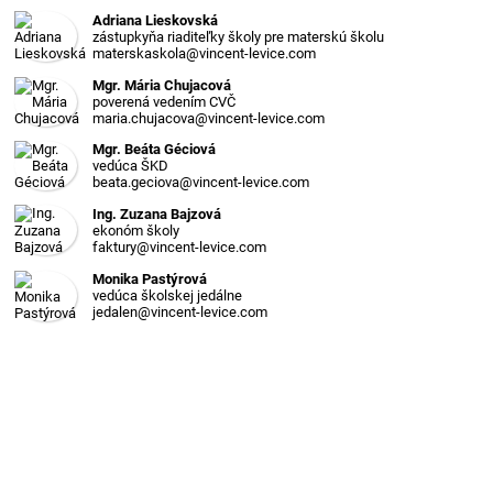
Adriana Lieskovská
zástupkyňa riaditeľky školy pre materskú školu
materskaskola@vincent-levice.com
Mgr. Mária Chujacová
poverená vedením CVČ
maria.chujacova@vincent-levice.com
Mgr. Beáta Géciová
vedúca ŠKD
beata.geciova@vincent-levice.com
Ing. Zuzana Bajzová
ekonóm školy
faktury@vincent-levice.com
Monika Pastýrová
vedúca školskej jedálne
jedalen@vincent-levice.com