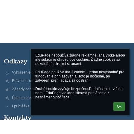
EduPage nepoužíva žiadne reklamné, analytické alebo 
iné súkromie ohrozujúce cookies. Žiadne cookies sa 
Odkazy
nezdieľajú s tretími stranami.

Vyhlásenie o prístupnosti
EduPage používa iba 2 cookie – jedno nevyhnutné pre 
fungovanie prihlasovania. Toto je dočasné, po 
zatvorení prehliadača sa odstráni.

Právne informácie
Druhé cookie zvyšuje bezpečnosť prihlásenia - vďaka 
Zásady ochrany osobných údajov
nemu EduPage vie identifikovať prihlásenie z 
neznámeho počítača.
Údaje o prevádzkovateľovi
Eprihláška
Ok
Kontakty
Katolícka spojená škola sv. Vincenta de Paul