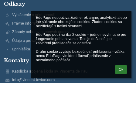
Odkazy
Vyhlásenie o prístupnosti
EduPage nepoužíva žiadne reklamné, analytické alebo 
iné súkromie ohrozujúce cookies. Žiadne cookies sa 
Právne informácie
nezdieľajú s tretími stranami.

Zásady ochrany osobných údajov
EduPage používa iba 2 cookie – jedno nevyhnutné pre 
fungovanie prihlasovania. Toto je dočasné, po 
Údaje o prevádzkovateľovi
zatvorení prehliadača sa odstráni.

Eprihláška
Druhé cookie zvyšuje bezpečnosť prihlásenia - vďaka 
nemu EduPage vie identifikovať prihlásenie z 
Kontakty
neznámeho počítača.
Ok
Katolícka spojená škola sv. Vincenta de Paul
info@vincent-levice.com
telefón: 036 6 312 217
mobil: 0917 484 461
Saratovská 87
934 05 Levice
Slovakia
42125278
2022891123