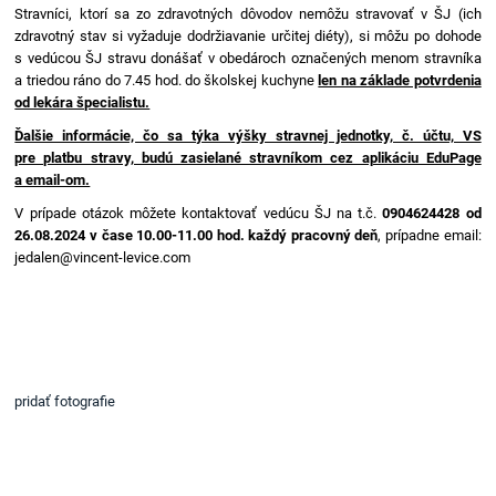
Stravníci, ktorí sa zo zdravotných dôvodov nemôžu stravovať v ŠJ (ich
zdravotný stav si vyžaduje dodržiavanie určitej diéty), si môžu po dohode
s vedúcou ŠJ stravu donášať v obedároch označených menom stravníka
a triedou ráno do 7.45 hod. do školskej kuchyne
len na základe potvrdenia
od lekára špecialistu.
Ďalšie informácie, čo sa týka výšky stravnej jednotky, č. účtu, VS
pre platbu stravy, budú zasielané stravníkom cez aplikáciu EduPage
a email-om.
V prípade otázok môžete kontaktovať vedúcu ŠJ na t.č.
0904624428 od
26.08.2024
v čase 10.00-11.00 hod. každý pracovný deň
, prípadne email:
jedalen@vincent-levice.com
pridať fotografie