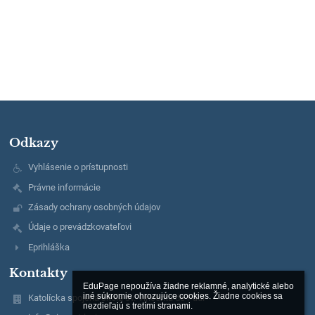
Odkazy
Vyhlásenie o prístupnosti
Právne informácie
Zásady ochrany osobných údajov
Údaje o prevádzkovateľovi
Eprihláška
Kontakty
EduPage nepoužíva žiadne reklamné, analytické alebo 
iné súkromie ohrozujúce cookies. Žiadne cookies sa 
Katolícka spojená škola sv. Vincenta de Paul
nezdieľajú s tretími stranami.
