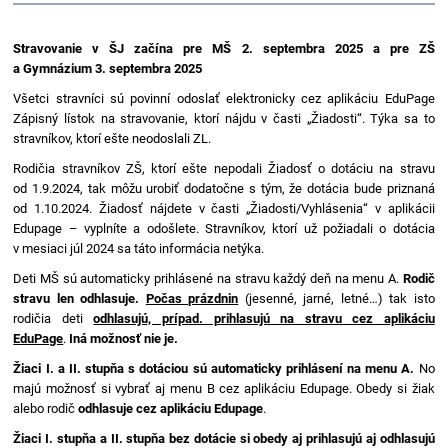
Stravovanie v ŠJ začína pre MŠ 2. septembra 2025 a pre ZŠ
a Gymnázium 3. septembra 2025
Všetci stravníci sú povinní odoslať elektronicky cez aplikáciu EduPage
Zápisný lístok na stravovanie, ktorí nájdu v časti „Žiadosti“. Týka sa to
stravníkov, ktorí ešte neodoslali ZL.
Rodičia stravníkov ZŠ, ktorí ešte nepodali Žiadosť o dotáciu na stravu
od 1.9.2024, tak môžu urobiť dodatočne s tým, že dotácia bude priznaná
od 1.10.2024. Žiadosť nájdete v časti „Žiadosti/Vyhlásenia“ v aplikácii
Edupage – vyplníte a odošlete. Stravníkov, ktorí už požiadali o dotácia
v mesiaci júl 2024 sa táto informácia netýka.
Deti MŠ sú automaticky prihlásené na stravu každý deň na menu A.
Rodič
stravu len odhlasuje.
Počas prázdnin
(jesenné, jarné, letné…) tak isto
rodičia deti
odhlasujú, prípad. prihlasujú na stravu cez aplikáciu
EduPage
.
Iná možnosť nie je.
Žiaci I. a II. stupňa s dotáciou sú automaticky prihlásení na menu A.
No
majú možnosť si vybrať aj menu B cez aplikáciu Edupage. Obedy si žiak
alebo rodič
odhlasuje cez aplikáciu Edupage
.
Žiaci I. stupňa a II. stupňa bez dotácie si obedy aj prihlasujú aj odhlasujú