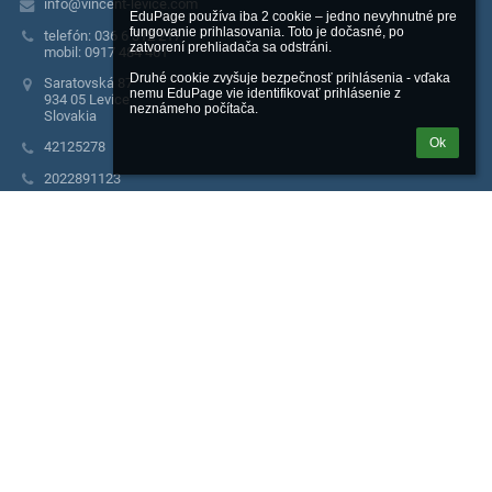
info@vincent-levice.com
EduPage používa iba 2 cookie – jedno nevyhnutné pre 
fungovanie prihlasovania. Toto je dočasné, po 
telefón: 036 6 312 217
zatvorení prehliadača sa odstráni.

mobil: 0917 484 461
Druhé cookie zvyšuje bezpečnosť prihlásenia - vďaka 
Saratovská 87
nemu EduPage vie identifikovať prihlásenie z 
934 05 Levice
neznámeho počítača.
Slovakia
Ok
42125278
2022891123
PaedDr. Mária Farkašová
E-mail: riaditelka@vincent-levice.com
Mobil: 0917 484 461
E-mail: jedalen@vincent-levice.com
Mobil: 0904 624 428
E-mail: admin@vincent-levice.com
Mobil: 0908 038 021
E-mail: faktury@vincent-levice.com
Mobil: 0948 759 291
E-mail: info@vincent-levice.com
Prihlásenie