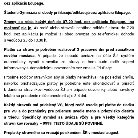
cez aplikáciu Edupage.
Študenti Gymnázia si obedy prihlasujú/odhlasujú cez aplikáciu Edupage.
Zmeny sa robia každý deň do 07.20 hod. cez aplikáciu Edupage. Iná
možnosť
nie je.
Ak rodič alebo stravník nestihne odhlásiť stravu do 7.20
hod. cez aplikáciu je možné si obed prevziať po telefonickej dohode
s vedúcou ŠJ do 10.30 h.
Platbu za stravu je potrebné realizovať 3 pracovné dni pred začiatkom
nového
mesiaca.
V prípade, že nebudú peniaze na účte ŠJ, systém
automaticky vyradí stravníka zo stravy o čom bude rodič vopred
informovaný automatickým upozornením cez email a EduPage.
Prosíme rodičov stravníkov, aby si platby nenechávali na poslednú chvíľu,
nakoľko prichádzajúce platby je potrebné ešte skontrolovať a priradiť
k danému stravníkovi vedúcou ŠJ a v prípade dovolenky alebo návštevy
lekára sa priradenie môže oneskoriť aj o 3-4 dni.
Každý stravník má pridelený VS, ktorý rodič uvedie pri platbe do riadku
pre VS a do poznámky pre príjemcu uvedie meno a priezvisko dieťaťa
a triedu. Špecifický symbol sa uvádza vždy a pre všetky kategórie
stravníkov rovnaký – 9999. TIETO ÚDAJE SÚ POVINNÉ.
Preplatky stravného sa vracajú po skončení ŠR v mesiaci august.