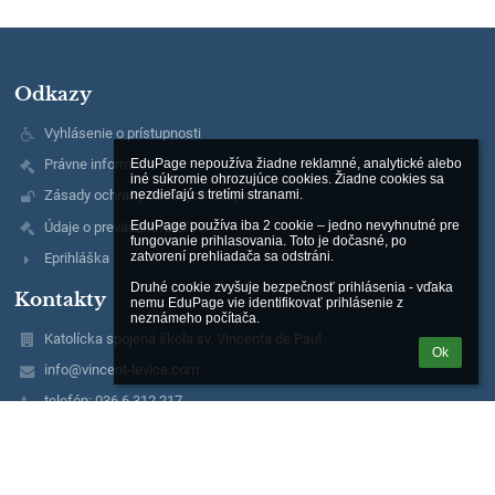
Odkazy
Vyhlásenie o prístupnosti
Právne informácie
EduPage nepoužíva žiadne reklamné, analytické alebo 
iné súkromie ohrozujúce cookies. Žiadne cookies sa 
nezdieľajú s tretími stranami.

Zásady ochrany osobných údajov
EduPage používa iba 2 cookie – jedno nevyhnutné pre 
Údaje o prevádzkovateľovi
fungovanie prihlasovania. Toto je dočasné, po 
zatvorení prehliadača sa odstráni.

Eprihláška
Druhé cookie zvyšuje bezpečnosť prihlásenia - vďaka 
Kontakty
nemu EduPage vie identifikovať prihlásenie z 
neznámeho počítača.
Katolícka spojená škola sv. Vincenta de Paul
Ok
info@vincent-levice.com
telefón: 036 6 312 217
mobil: 0917 484 461
Saratovská 87
934 05 Levice
Slovakia