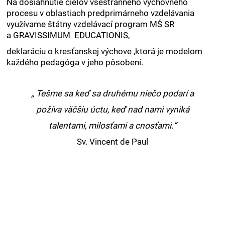
Na dosiahnutie cieľov všestranného výchovného
procesu v oblastiach predprimárneho vzdelávania
využívame štátny vzdelávací program MŠ SR
a GRAVISSIMUM EDUCATIONIS,
deklaráciu o kresťanskej výchove ,ktorá je modelom
každého pedagóga v jeho pôsobení.
,, Tešme sa keď sa druhému niečo podarí a
požíva väčšiu úctu, keď nad nami vyniká
talentami, milosťami a cnosťami.“
Sv. Vincent de Paul