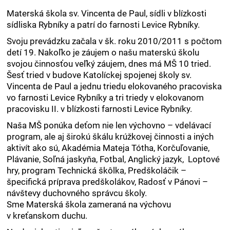
Materská škola sv. Vincenta de Paul, sídli v blízkosti
sídliska Rybníky a patrí do farnosti Levice Rybníky.
Svoju prevádzku začala v šk. roku 2010/2011 s počtom
detí 19. Nakoľko je záujem o našu materskú školu
svojou činnosťou veľký záujem, dnes má MŠ 10 tried.
Šesť tried v budove Katolíckej spojenej školy sv.
Vincenta de Paul a jednu triedu elokovaného pracoviska
vo farnosti Levice Rybníky a tri triedy v elokovanom
pracovisku II. v blízkosti farnosti Levice Rybníky.
Naša MŠ ponúka deťom nie len výchovno – vdelávací
program, ale aj širokú škálu krúžkovej činnosti a iných
aktivít ako sú, Akadémia Mateja Tótha, Korčuľovanie,
Plávanie, Soľná jaskyňa, Fotbal, Anglický jazyk, Loptové
hry, program Technická škôlka, Predškoláčik –
špecifická príprava predškolákov, Radosť v Pánovi –
návštevy duchovného správcu školy.
Sme Materská škola zameraná na výchovu
v kreťanskom duchu.