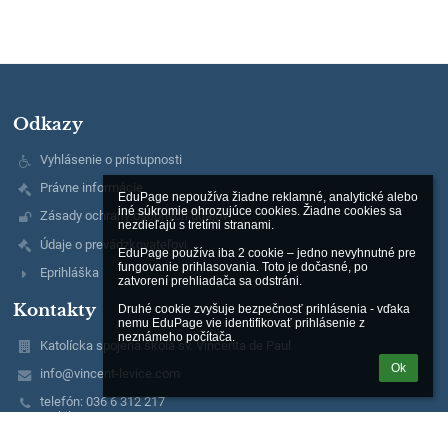
Odkazy
Vyhlásenie o prístupnosti
Právne informácie
EduPage nepoužíva žiadne reklamné, analytické alebo 
iné súkromie ohrozujúce cookies. Žiadne cookies sa 
Zásady ochrany osobných údajov
nezdieľajú s tretími stranami.

Údaje o prevádzkovateľovi
EduPage používa iba 2 cookie – jedno nevyhnutné pre 
fungovanie prihlasovania. Toto je dočasné, po 
Eprihláška
zatvorení prehliadača sa odstráni.

Kontakty
Druhé cookie zvyšuje bezpečnosť prihlásenia - vďaka 
nemu EduPage vie identifikovať prihlásenie z 
neznámeho počítača.
Katolícka spojená škola sv. Vincenta de Paul
Ok
info@vincent-levice.com
telefón: 036 6 312 217
mobil: 0917 484 461
Saratovská 87